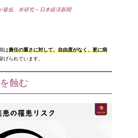
が最低 米研究 – 日本経済新聞
期は
責任の重さに対して、自由度がなく、更に病
挙げられています。
体を蝕む