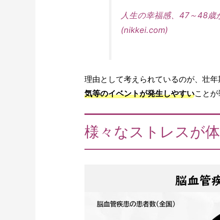
人生の幸福感、47～48歳
(nikkei.com)
理由として考えられているのが、壮年
気等のイベントが発生しやすい
ことが
様々なストレスが